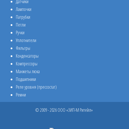
Датчики
Лампочки
Патрубки
Петли
Ручки
Уплотнители
Фильтры
Конденсаторы
Компрессоры
Манжеты люка
Подшипники
Реле уровня (прессостат)
Ремни
© 2009 - 2026 ООО «ЗИП-М Ритейл»