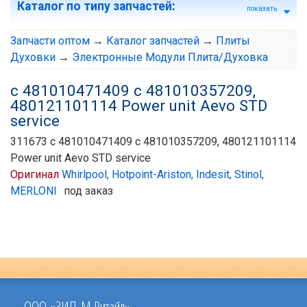
Каталог по типу запчастей
:
показать
Запчасти оптом
→
Каталог запчастей
→
Плиты
Духовки
→
Электронные Модули Плита/Духовка
с 481010471409 с 481010357209,
480121101114 Power unit Aevo STD
service
311673 с 481010471409 с 481010357209, 480121101114
Power unit Aevo STD service
Оригинал
Whirlpool, Hotpoint-Ariston, Indesit, Stinol,
MERLONI
под заказ
ООО «ЗИП-М Ритейл»