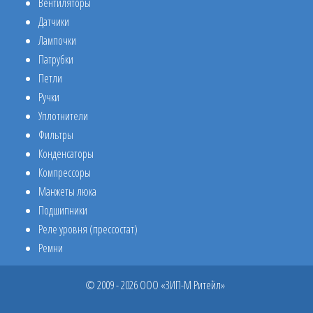
Вентиляторы
Датчики
Лампочки
Патрубки
Петли
Ручки
Уплотнители
Фильтры
Конденсаторы
Компрессоры
Манжеты люка
Подшипники
Реле уровня (прессостат)
Ремни
© 2009 - 2026 ООО «ЗИП-М Ритейл»