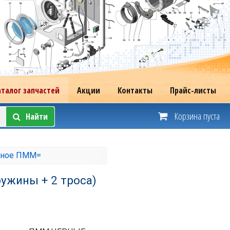
аталог запчастей
Акции
Контакты
Прайс-листы
Корзина пуста
Найти
зное ПММ=
ужины + 2 троса)