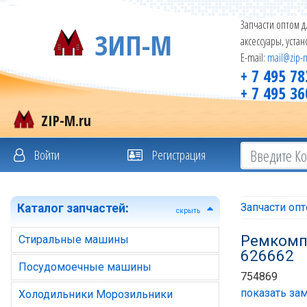
Запчасти оптом д
ЗИП-М
аксессуары, уста
E-mail:
mail@zip-
+ 7 495 78
+ 7 495 36
ZIP-M.ru
Войти
Регистрация
Запчасти оп
Каталог запчастей
:
скрыть
Ремкомпл
Стиральные машины
626662
Посудомоечные машины
754869
показать зам
Холодильники Морозильники