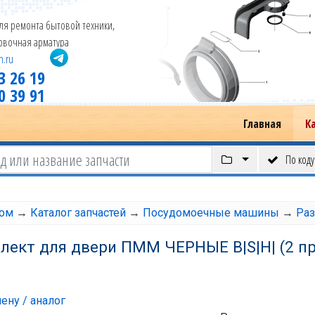
ля ремонта бытовой техники,
новочная арматура
m.ru
3 26 19
0 39 91
Главная
К
По коду
том
→
Каталог запчастей
→
Посудомоечные машины
→
Ра
ект для двери ПММ ЧЕРНЫЕ B|S|H| (2 пр
ену / аналог