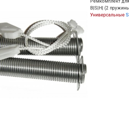
Ремкомплект дл
B|S|H| (2 пружины
Универсальные
S