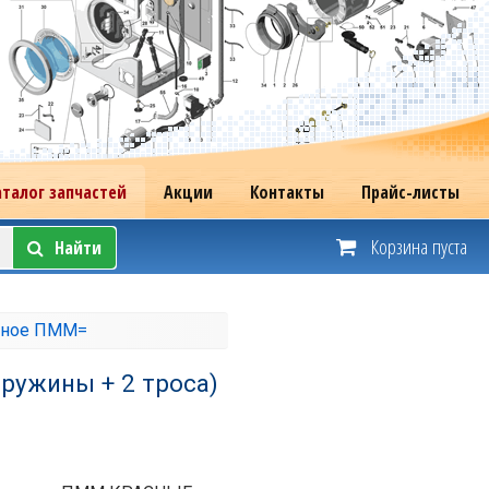
аталог запчастей
Акции
Контакты
Прайс-листы
Корзина пуста
Найти
зное ПММ=
ружины + 2 троса)