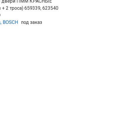
я двери ПММ КРАСНЫЕ
 + 2 троса) 659339, 623540
O
s, BOSCH
под заказ