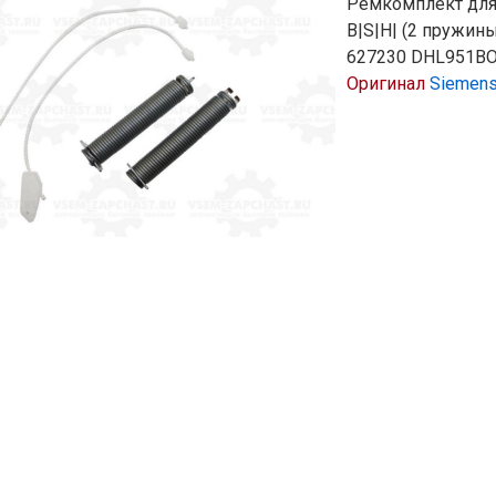
Ремкомплект дл
B|S|H| (2 пружины
627230 DHL951B
Оригинал
Siemen