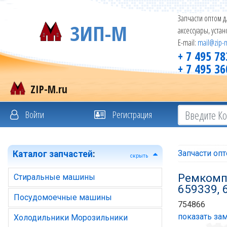
Запчасти оптом д
ЗИП-М
аксессуары, уста
E-mail:
mail@zip-
+ 7 495 78
+ 7 495 36
ZIP-M.ru
Войти
Регистрация
Запчасти оп
Каталог запчастей
:
скрыть
Ремкомпл
Стиральные машины
659339,
Посудомоечные машины
754866
показать зам
Холодильники Морозильники