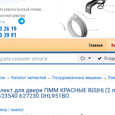
ля ремонта бытовой техники,
новочная арматура
m.ru
3 26 19
0 39 91
Главная
К
По коду
том
→
Каталог запчастей
→
Посудомоечные машины
→
Ра
ект для двери ПММ КРАСНЫЕ B|S|H| (2 п
 623540 627230 DHL951BO
ену / аналог