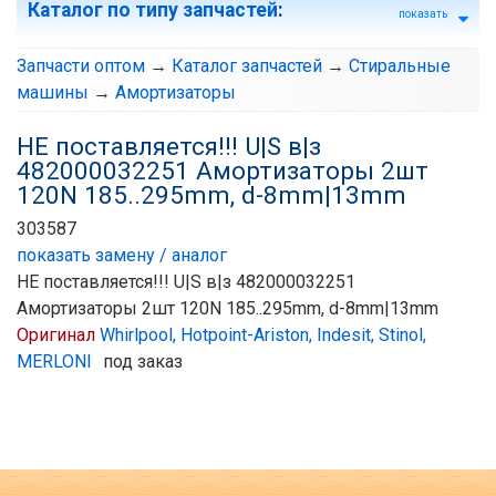
Каталог по типу запчастей
:
показать
Запчасти оптом
→
Каталог запчастей
→
Стиральные
машины
→
Амортизаторы
НЕ поставляется!!! U|S в|з
482000032251 Амортизаторы 2шт
120N 185..295mm, d-8mm|13mm
303587
показать замену / аналог
НЕ поставляется!!! U|S в|з 482000032251
Амортизаторы 2шт 120N 185..295mm, d-8mm|13mm
Оригинал
Whirlpool, Hotpoint-Ariston, Indesit, Stinol,
MERLONI
под заказ