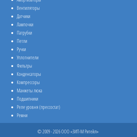
Вентиляторы
Датчики
Лампочки
Патрубки
Петли
Ручки
Уплотнители
Фильтры
Конденсаторы
Компрессоры
Манжеты люка
Подшипники
Реле уровня (прессостат)
Ремни
© 2009 - 2026 ООО «ЗИП-М Ритейл»