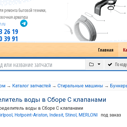
ля ремонта бытовой техники,
новочная арматура
m.ru
3 26 19
0 39 91
Главная
К
По коду
том
→
Каталог запчастей
→
Стиральные машины
→
Бункер
литель воды в Cборе C клапанами
ределитель воды в Cборе C клапанами
rlpool, Hotpoint-Ariston, Indesit, Stinol, MERLONI
под заказ