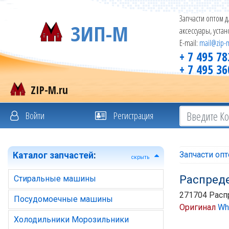
Запчасти оптом д
ЗИП-М
аксессуары, уста
E-mail:
mail@zip-
+ 7 495 78
+ 7 495 36
ZIP-M.ru
Войти
Регистрация
Запчасти оп
Каталог запчастей
:
скрыть
Распреде
Стиральные машины
271704 Расп
Посудомоечные машины
Оригинал
Whi
Холодильники Морозильники