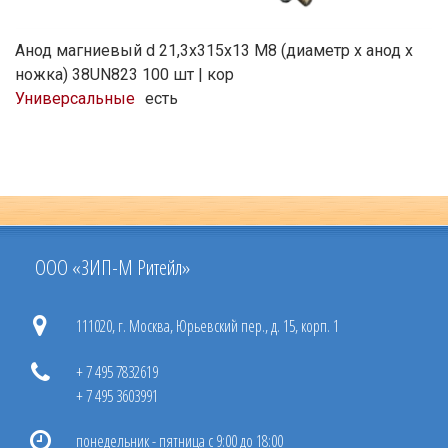
Анод магниевый d 21,3х315х13 М8 (диаметр х анод х
ножка) 38UN823 100 шт | кор
Универсальные
есть
ООО «ЗИП-М Ритейл»
111020, г. Москва, Юрьевский пер., д. 15, корп. 1
+ 7 495 7832619
+ 7 495 3603991
понедельник - пятница с 9:00 до 18:00