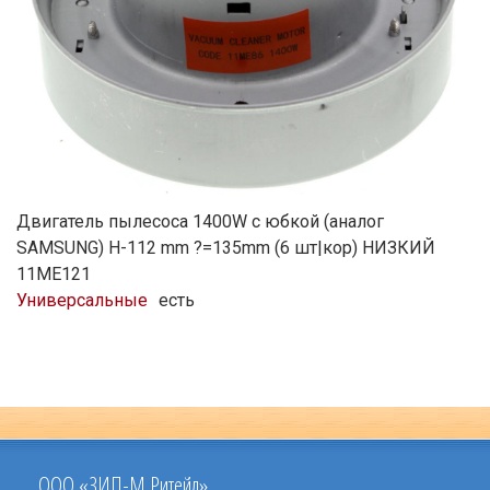
Двигатель пылесоса 1400W с юбкой (аналог
SAMSUNG) H-112 mm ?=135mm (6 шт|кор) НИЗКИЙ
11ME121
Универсальные
есть
ООО «ЗИП-М Ритейл»