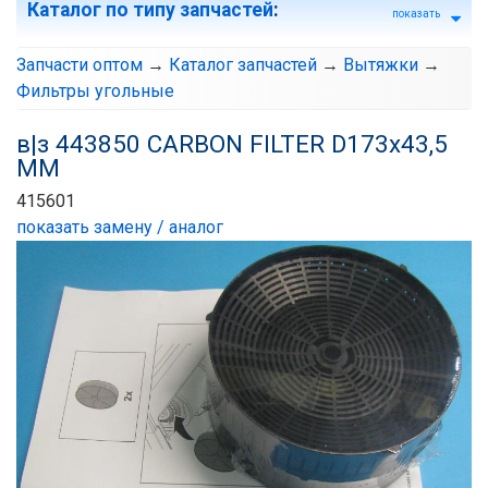
Каталог по типу запчастей
:
показать
Запчасти оптом
→
Каталог запчастей
→
Вытяжки
→
Фильтры угольные
в|з 443850 CARBON FILTER D173x43,5
MM
415601
показать замену / аналог