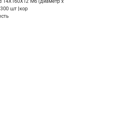
d 14X160X12 M6 (диаметр х
 300 шт |кор
есть