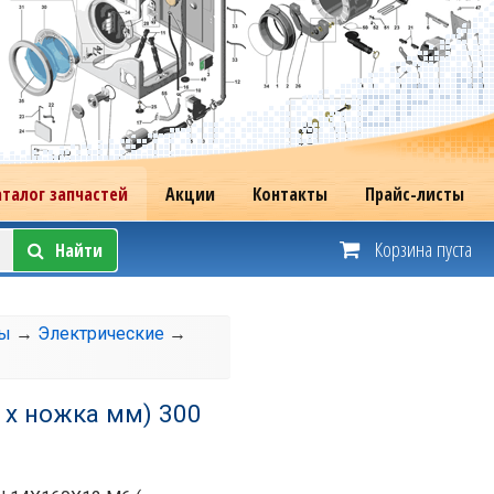
аталог запчастей
Акции
Контакты
Прайс-листы
Корзина пуста
Найти
лы
→
Электрические
→
 х ножка мм) 300