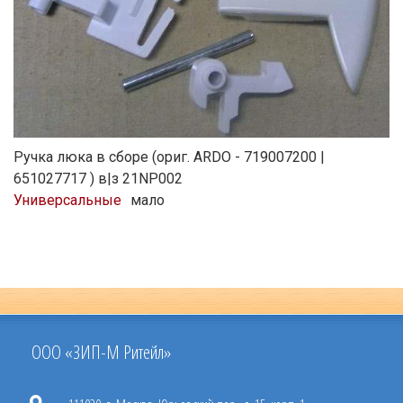
Ручка люка в сборе (ориг. ARDO - 719007200 |
651027717 ) в|з 21NP002
Универсальные
мало
ООО «ЗИП-М Ритейл»