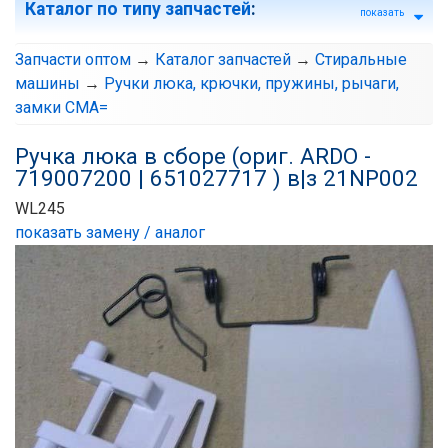
Каталог по типу запчастей
:
показать
Запчасти оптом
→
Каталог запчастей
→
Стиральные
машины
→
Ручки люка, крючки, пружины, рычаги,
замки СМА=
Ручка люка в сборе (ориг. ARDO -
719007200 | 651027717 ) в|з 21NP002
WL245
показать замену / аналог