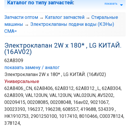
Каталог по типу запчастей
:
показать
Запчасти оптом
→
Каталог запчастей
→
Стиральные
машины
→
Электроклапаны подачи воды (КЭНы)
СМА=
Электроклапан 2W x 180* , LG КИТАЙ.
(16AV02)
62AB309
показать замену / аналог
Электроклапан 2W x 180* , LG КИТАЙ. (16AV02)
Универсальные
62AB406_CN, 62AB406, 62AB312, 62AB312_L, 62AB304,
62AB309, VAL120UN, VAL120UN, VAL020UN, AV5202,
00209415, 00208085, 00208048, 16av02, 9021067,
30023393, 196237, 196238, 608557, 419688, 534339 ,
HK1910753, 2901250100, 1017410, 8010466, C00378124,
378124,