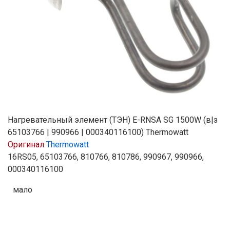
Нагревательный элемент (ТЭН) E-RNSA SG 1500W (в|з
65103766 | 990966 | 000340116100) Thermowatt
Оригинал
Thermowatt
16RS05, 65103766, 810766, 810786, 990967, 990966,
000340116100
мало