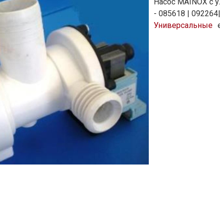
Насос MAINOX с ул
- 085618 | 09226
Универсальные