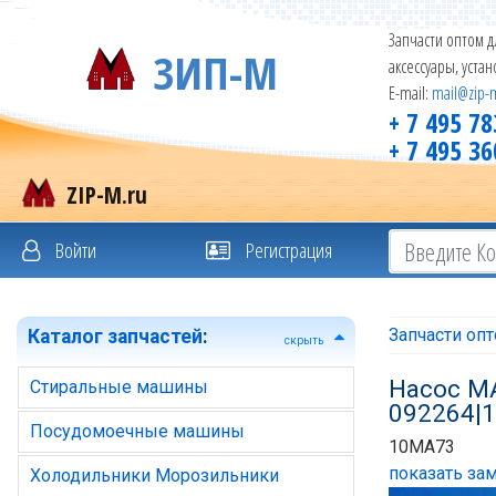
Запчасти оптом д
ЗИП-М
аксессуары, уста
E-mail:
mail@zip-
+ 7 495 78
+ 7 495 36
ZIP-M.ru
Войти
Регистрация
Запчасти оп
Каталог запчастей
:
скрыть
Насос MA
Стиральные машины
092264|
Посудомоечные машины
10MA73
показать зам
Холодильники Морозильники