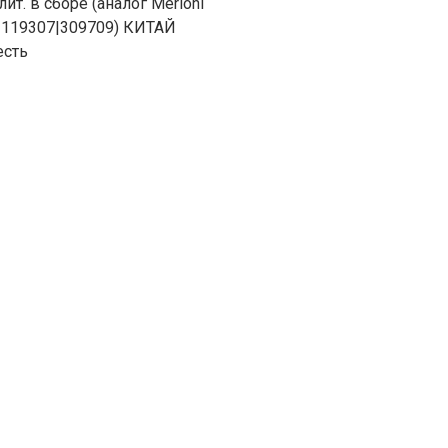
ит. в сборе (аналог Merloni
4|119307|309709) КИТАЙ
есть