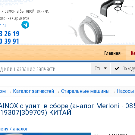
ля ремонта бытовой техники,
новочная арматура
m.ru
3 26 19
0 39 91
Главная
К
По коду
том
→
Каталог запчастей
→
Стиральные машины
→
Насосы
INOX с улит. в сборе (аналог Merloni - 08
119307|309709) КИТАЙ
ену / аналог