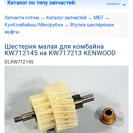
Каталог по типу запчастей
:
показать
Запчасти оптом
→
Каталог запчастей
→
МБТ
→
КухКомбайны/Мясорубки
→
Втулки шестерёнки
муфты
Шестерня малая для комбайна
KW712145 на KW717213 KENWOOD
DLKW712145