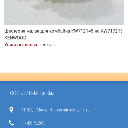
Шестерня малая для комбайна KW712145 на KW717213
KENWOOD
Универсальные
есть
ООО «ЗИП-М Ритейл»
111020, г. Москва, Юрьевский пер., д. 15, корп. 1
+ 7 495 7832619