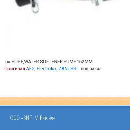
lux HOSE,WATER SOFTENER,SUMP,162MM
Оригинал
AEG, Electrolux, ZANUSSI
под заказ
ООО «ЗИП-М Ритейл»