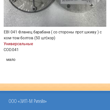
EBI 041 Фланец барабана ( со стороны прот.шкиву ) с
ком-том болтов (50 шт|кор)
Универсальные
COD.041
мало
ООО «ЗИП-М Ритейл»