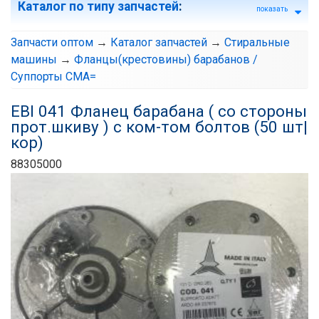
Каталог по типу запчастей
:
показать
Запчасти оптом
→
Каталог запчастей
→
Стиральные
машины
→
Фланцы(крестовины) барабанов /
Суппорты СМА=
EBI 041 Фланец барабана ( со стороны
прот.шкиву ) с ком-том болтов (50 шт|
кор)
88305000