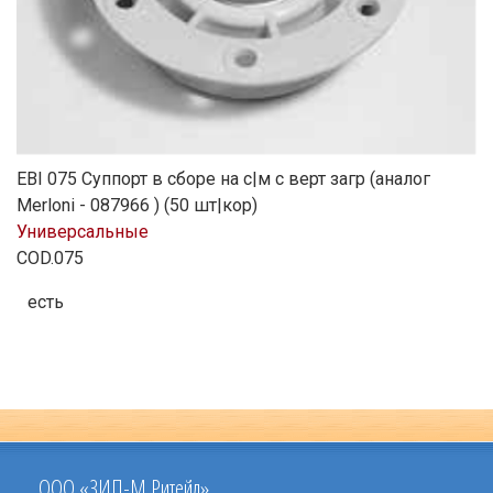
EBI 075 Cуппорт в сборе на с|м с верт загр (аналог
Merloni - 087966 ) (50 шт|кор)
Универсальные
COD.075
есть
ООО «ЗИП-М Ритейл»