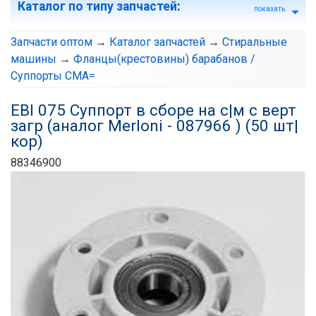
Каталог по типу запчастей
:
показать
Запчасти оптом
→
Каталог запчастей
→
Стиральные
машины
→
Фланцы(крестовины) барабанов /
Суппорты СМА=
EBI 075 Cуппорт в сборе на с|м с верт
загр (аналог Merloni - 087966 ) (50 шт|
кор)
88346900