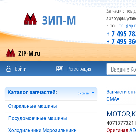
Запчасти оптом д
ЗИП-М
аксессуары, уста
E-mail:
mail@zip-
+ 7 495 78
+ 7 495 36
ZIP-M.ru
Войти
Регистрация
Запчасти оп
Каталог запчастей
:
скрыть
СМА=
Стиральные машины
MOTOR,K
Посудомоечные машины
4071377321
Холодильники Морозильники
Оригинал
AE