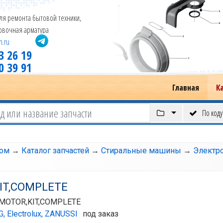
ля ремонта бытовой техники,
новочная арматура
m.ru
3 26 19
0 39 91
Главная
К
По коду
том
→
Каталог запчастей
→
Стиральные машины
→
Электро
IT,COMPLETE
 MOTOR,KIT,COMPLETE
G, Electrolux, ZANUSSI
под заказ