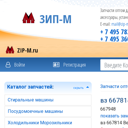
Запчасти оптом д
ЗИП-М
аксессуары, уста
E-mail:
mail@zip-
+ 7 495 78
+ 7 495 36
ZIP-M.ru
Войти
Регистрация
Запчасти оп
Каталог запчастей
:
скрыть
вз 66781
Стиральные машины
667948
Посудомоечные машины
показать зам
Холодильники Морозильники
вз 667814 В