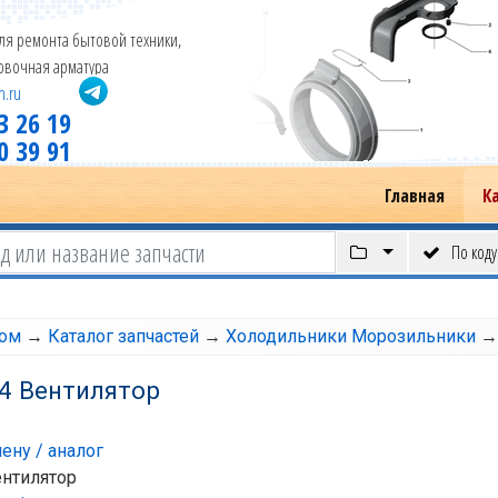
ля ремонта бытовой техники,
новочная арматура
m.ru
3 26 19
0 39 91
Главная
К
По коду
том
→
Каталог запчастей
→
Холодильники Морозильники
4 Вентилятор
ену / аналог
ентилятор