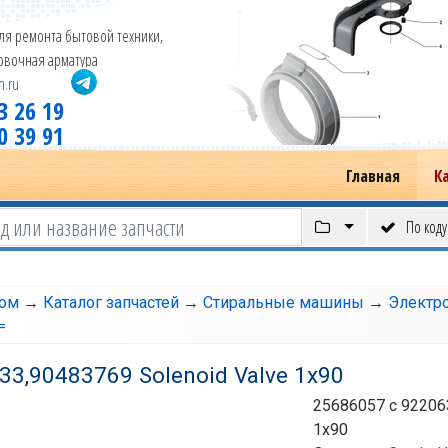
ля ремонта бытовой техники,
новочная арматура
m.ru
3 26 19
0 39 91
Главная
К
По коду
том
→
Каталог запчастей
→
Стиральные машины
→
Электр
=
33,90483769 Solenoid Valve 1х90
25686057
с 92206
1х90