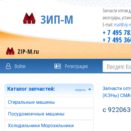
Запчасти оптом д
ЗИП-М
аксессуары, уста
E-mail:
mail@zip-
+ 7 495 78
+ 7 495 36
ZIP-M.ru
Войти
Регистрация
Запчасти оп
Каталог запчастей
:
скрыть
(КЭНы) СМА
Стиральные машины
с 922063
Посудомоечные машины
Холодильники Морозильники