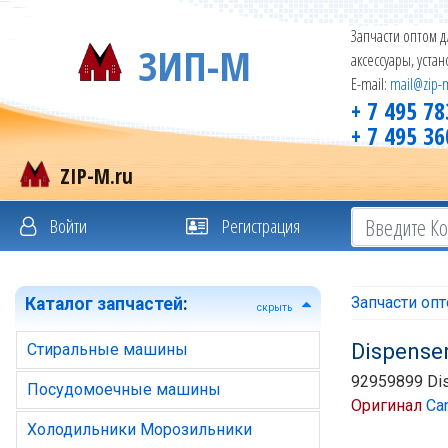
Запчасти оптом д
ЗИП-М
аксессуары, уста
E-mail:
mail@zip-
+ 7 495 78
+ 7 495 36
ZIP-M.ru
Войти
Регистрация
Запчасти оп
Каталог запчастей
:
скрыть
Dispense
Стиральные машины
92959899 Di
Посудомоечные машины
Оригинал
Ca
Холодильники Морозильники