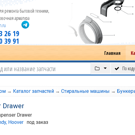
ля ремонта бытовой техники,
новочная арматура
m.ru
3 26 19
0 39 91
Главная
К
По коду
том
→
Каталог запчастей
→
Стиральные машины
→
Бункер
r Drawer
spenser Drawer
ndy, Hoover
под заказ