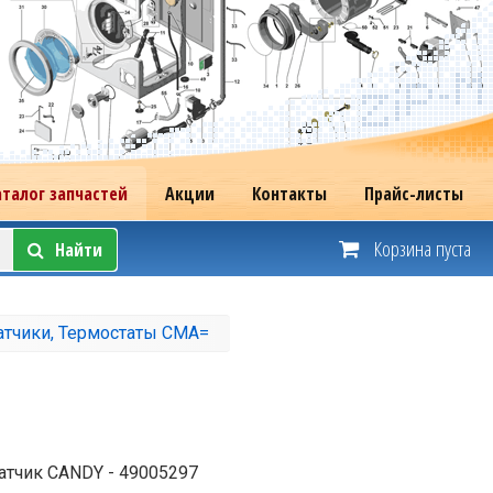
аталог запчастей
Акции
Контакты
Прайс-листы
Корзина пуста
Найти
атчики, Термостаты СМА=
атчик CANDY - 49005297