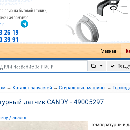
ля ремонта бытовой техники,
новочная арматура
m.ru
3 26 19
0 39 91
Главная
К
По коду
том
→
Каталог запчастей
→
Стиральные машины
→
Термод
турный датчик CANDY - 49005297
ену / аналог
Температурный д