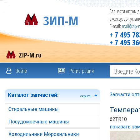
Запчасти оптом д
ЗИП-М
аксессуары, уста
E-mail:
mail@zip-
+ 7 495 78
+ 7 495 36
ZIP-M.ru
Войти
Регистрация
Запчасти оп
Каталог запчастей
:
скрыть
Темпера
Стиральные машины
62TR10
Посудомоечные машины
показать зам
Холодильники Морозильники