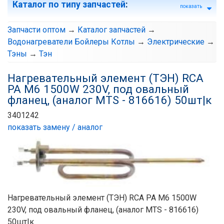
Каталог по типу запчастей
:
показать
Запчасти оптом
→
Каталог запчастей
→
Водонагреватели Бойлеры Котлы
→
Электрические
→
Тэны
→
Тэн
Нагревательный элемент (ТЭН) RCA
PA M6 1500W 230V, под овальный
фланец, (аналог MTS - 816616) 50шт|к
3401242
показать замену / аналог
Нагревательный элемент (ТЭН) RCA PA M6 1500W
230V, под овальный фланец, (аналог MTS - 816616)
50шт|к