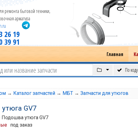
ля ремонта бытовой техники,
новочная арматура
m.ru
3 26 19
0 39 91
Главная
К
По коду
том
→
Каталог запчастей
→
МБТ
→
Запчасти для утюгов
 утюга GV7
 Подошва утюга GV7
ные
под заказ