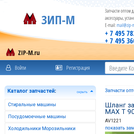
Запчасти оптом д
ЗИП-М
аксессуары, уста
E-mail:
mail@zip-
+ 7 495 78
+ 7 495 36
ZIP-M.ru
Войти
Регистрация
Запчасти оп
Каталог запчастей
:
скрыть
Шланг за
Стиральные машины
MAX T 90
Посудомоечные машины
AV1221
показать зам
Холодильники Морозильники