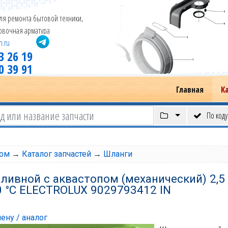
ля ремонта бытовой техники,
новочная арматура
m.ru
3 26 19
0 39 91
Главная
К
По коду
том
→
Каталог запчастей
→
Шланги
ливной с аквастопом (механический) 2,5 м
 °C ELECTROLUX 9029793412 IN
ену / аналог