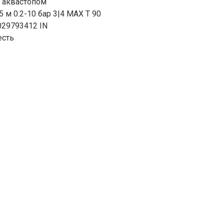
с аквастопом
5 м 0.2-10 бар 3|4 MAX T 90
029793412 IN
есть