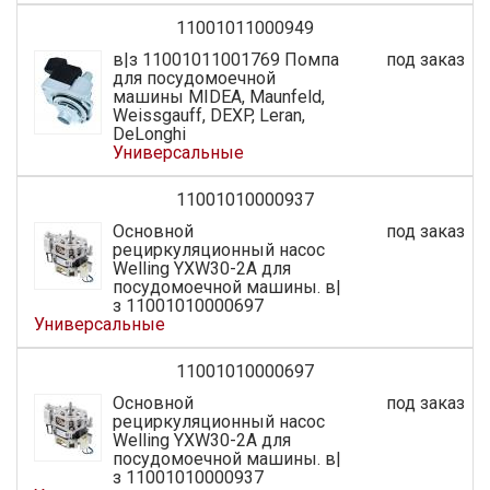
11001011000949
в|з 11001011001769 Помпа
под заказ
для посудомоечной
машины MIDEA, Maunfeld,
Weissgauff, DEXP, Leran,
DeLonghi
Универсальные
11001010000937
Основной
под заказ
рециркуляционный насос
Welling YXW30-2A для
посудомоечной машины. в|
з 11001010000697
Универсальные
11001010000697
Основной
под заказ
рециркуляционный насос
Welling YXW30-2A для
посудомоечной машины. в|
з 11001010000937