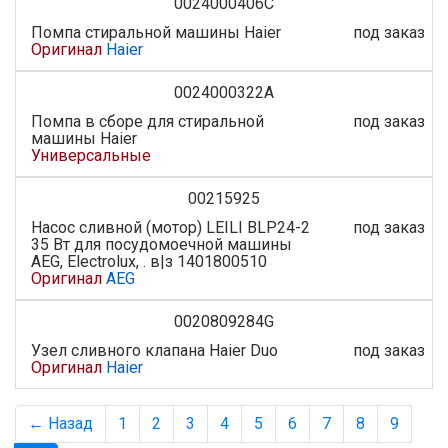
0024000406C
Помпа стиральной машины Haier
под заказ
Оригинал
Haier
0024000322A
Помпа в сборе для стиральной
под заказ
машины Haier
Универсальные
00215925
Насос сливной (мотор) LEILI BLP24-2
под заказ
35 Вт для посудомоечной машины
AEG, Electrolux, . в|з 1401800510
Оригинал
AEG
0020809284G
Узел сливного клапана Haier Duo
под заказ
Оригинал
Haier
← Назад
1
2
3
4
5
6
7
8
9