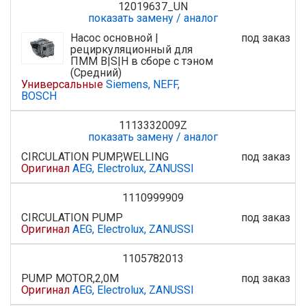
12019637_UN
показать замену / аналог
Насос основной |
под заказ
рециркуляционный для
ПММ B|S|H в сборе с тэном
(Средний)
Универсальные
Siemens, NEFF,
BOSCH
1113332009Z
показать замену / аналог
CIRCULATION PUMP,WELLING
под заказ
Оригинал
AEG, Electrolux, ZANUSSI
1110999909
CIRCULATION PUMP
под заказ
Оригинал
AEG, Electrolux, ZANUSSI
1105782013
PUMP MOTOR,2,0M
под заказ
Оригинал
AEG, Electrolux, ZANUSSI