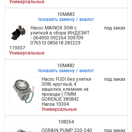
Универсальные
10MA83
показать замену / аналог
Насос MAINOX 30W с
под заказ
улиткой в сборе ИНДЕЗИТ
- 064950 092264 309709
076510 085618 283229
119307
Универсальные
10MA82
показать замену / аналог
Насос FUDI без улитки
под заказ
30W, круглый, 4
защелки, клемник на
проводе ( ПММ
GORENJE 385842
Hansa 10304
Универсальные
108264
()DRAIN PUMP 220-240
под заказ