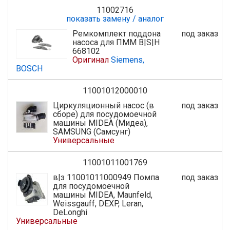
11002716
показать замену / аналог
Ремкомплект поддона
под заказ
насоса для ПММ B|S|H
668102
Оригинал
Siemens,
BOSCH
11001012000010
Циркуляционный насос (в
под заказ
сборе) для посудомоечной
машины MIDEA (Мидеа),
SAMSUNG (Самсунг)
Универсальные
11001011001769
в|з 11001011000949 Помпа
под заказ
для посудомоечной
машины MIDEA, Maunfeld,
Weissgauff, DEXP, Leran,
DeLonghi
Универсальные