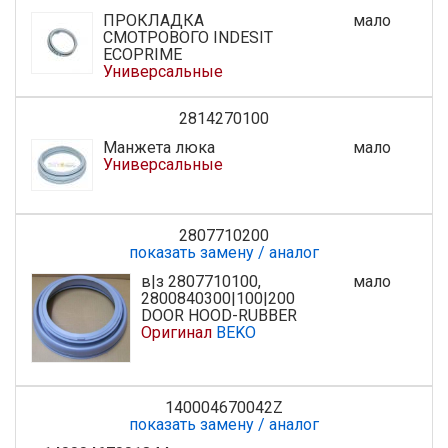
ПРОКЛАДКА
мало
СМОТРОВОГО INDESIT
ECOPRIME
Универсальные
2814270100
Манжета люка
мало
Универсальные
2807710200
показать замену / аналог
в|з 2807710100,
мало
2800840300|100|200
DOOR HOOD-RUBBER
Оригинал
BEKO
140004670042Z
показать замену / аналог