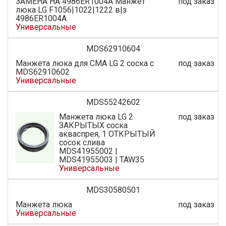
ЗАМЕНА НА 4986ER1004A Манжет
под заказ
люка LG F1056|1022|1222 в|з
4986ER1004A
Универсальные
MDS62910604
Манжета люка для СМА LG 2 соска с
под заказ
MDS62910602
Универсальные
MDS55242602
Манжета люка LG 2
под заказ
ЗАКРЫТЫХ соска
акваспрея, 1 ОТКРЫТЫЙ
сосок слива
MDS41955002 |
MDS41955003 | TAW35
Универсальные
MDS30580501
Манжета люка
под заказ
Универсальные