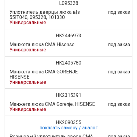
L095328
Уплотнитель дверцы люка в|з
под заказ
55IT040, 095328, 101330
Универсальные
HK2446973
Манжета люка СМА Hisense
под заказ
Универсальные
HK2405780
Манжета люка СМА GORENJE,
под заказ
HISENSE
Универсальные
HK2315391
Манжета люка СМА Gorenje, HISENSE
под заказ
Универсальные
HK2080355
показать замену / аналог
Резиновый уплотнитель двери СМА
под заказ