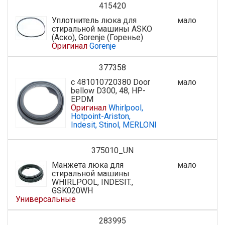
415420
Уплотнитель люка для
мало
стиральной машины ASKO
(Аско), Gorenje (Горенье)
Оригинал
Gorenje
377358
с 481010720380 Door
мало
bellow D300, 48, HP-
EPDM
Оригинал
Whirlpool,
Hotpoint-Ariston,
Indesit, Stinol, MERLONI
375010_UN
Манжета люка для
мало
стиральной машины
WHIRLPOOL, INDESIT.,
GSK020WH
Универсальные
283995