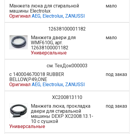
Манжета люка для стиральной
мало
машины Electrolux
Оригинал
AEG, Electrolux, ZANUSSI
12638100001182
Манжета двери для
мало
WMF610G, арт.
12638100001182
Универсальные
см. ТехДок000003
с 140004670018 RUBBER
под заказ
BELLOW,P49,ONE
Оригинал
AEG, Electrolux, ZANUSSI
XC200813110
Манжета люка, прокладка
под заказ
двери для стиральной
машины DEXP XC2008.13.1-
10 с сушкой
Универсальные