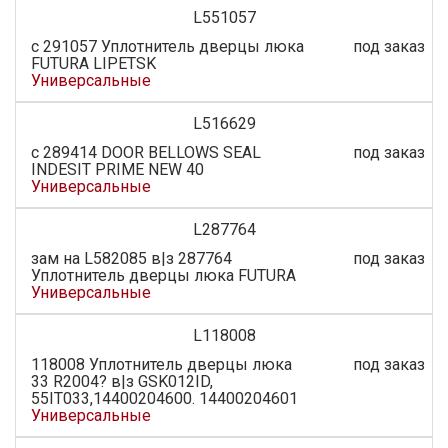
L551057
с 291057 Уплотнитель дверцы люка
под заказ
FUTURA LIPETSK
Универсальные
L516629
с 289414 DOOR BELLOWS SEAL
под заказ
INDESIT PRIME NEW 40
Универсальные
L287764
зам на L582085 в|з 287764
под заказ
Уплотнитель дверцы люка FUTURA
Универсальные
L118008
118008 Уплотнитель дверцы люка
под заказ
33 R2004? в|з GSK012ID,
55IT033,14400204600. 14400204601
Универсальные