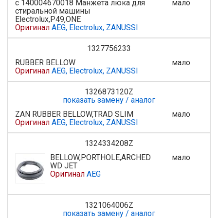
с 140004670018 Манжета люка для
мало
стиральной машины
Electrolux,P49,ONE
Оригинал
AEG, Electrolux, ZANUSSI
1327756233
RUBBER BELLOW
мало
Оригинал
AEG, Electrolux, ZANUSSI
1326873120Z
показать замену / аналог
ZAN RUBBER BELLOW,TRAD SLIM
мало
Оригинал
AEG, Electrolux, ZANUSSI
1324334208Z
BELLOW,PORTHOLE,ARCHED
мало
WD JET
Оригинал
AEG
1321064006Z
показать замену / аналог