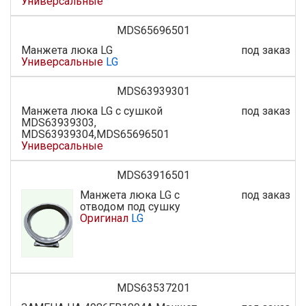
Универсальные
MDS65696501
Манжета люка LG
под заказ
Универсальные
LG
MDS63939301
Манжета люка LG с сушкой
под заказ
MDS63939303,
MDS63939304,MDS65696501
Универсальные
MDS63916501
Манжета люка LG c
под заказ
отводом под сушку
Оригинал
LG
MDS63537201