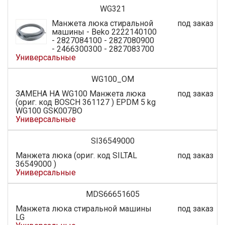
WG321
Манжета люка стиральной
под заказ
машины - Beko 2222140100
- 2827084100 - 2827080900
- 2466300300 - 2827083700
Универсальные
WG100_OM
ЗАМЕНА НА WG100 Манжета люка
под заказ
(ориг. код BOSCH 361127 ) EPDM 5 kg
WG100 GSK007BO
Универсальные
SI36549000
Манжета люка (ориг. код SILTAL
под заказ
36549000 )
Универсальные
MDS66651605
Манжета люка стиральной машины
под заказ
LG