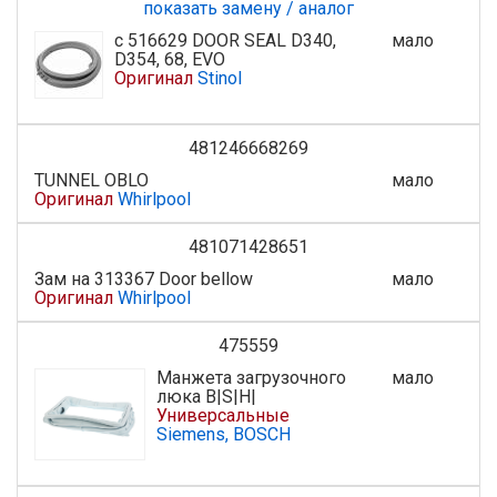
показать замену / аналог
с 516629 DOOR SEAL D340,
мало
D354, 68, EVO
Оригинал
Stinol
481246668269
TUNNEL OBLO
мало
Оригинал
Whirlpool
481071428651
Зам на 313367 Door bellow
мало
Оригинал
Whirlpool
475559
Манжета загрузочного
мало
люка B|S|H|
Универсальные
Siemens, BOSCH