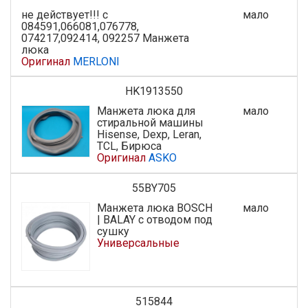
не действует!!! с
мало
084591,066081,076778,
074217,092414, 092257 Манжета
люка
Оригинал
MERLONI
HK1913550
Манжета люка для
мало
стиральной машины
Hisense, Dexp, Leran,
TCL, Бирюса
Оригинал
ASKO
55BY705
Манжета люка BOSCH
мало
| BALAY с отводом под
сушку
Универсальные
515844