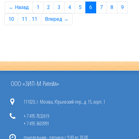
← Назад
1
2
3
4
5
6
7
8
9
10
11 .. 11
Вперед →
ООО «ЗИП-М Ритейл»
111020, г. Москва, Юрьевский пер., д. 15, корп. 1
+ 7 495 7832619
+ 7 495 3603991
понедельник - пятница с 9:00 до 18:00