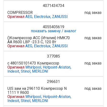
4071434734
COMPRESSOR
под заказ
Оригинал
AEG, Electrolux, ZANUSSI
4055405619
показать замену / аналог
()Компрессор ACC (Италия) HMK70
под заказ
AA R600 LBP -23.3 С, 120 Вт
Оригинал
AEG, Electrolux, ZANUSSI
377085
с 480150101473 Компрессор
под заказ
Оригинал
Whirlpool, Hotpoint-Ariston,
Indesit, Stinol, MERLONI
296631
U|S зам на 296110 Компрессор N
под заказ
1111 Y R600
Оригинал
Whirlpool, Hotpoint-Ariston,
Indesit, Stinol, MERLONI