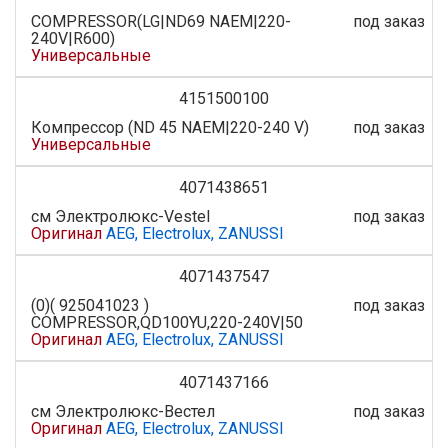
COMPRESSOR(LG|ND69 NAEM|220-
под заказ
240V|R600)
Универсальные
4151500100
Компрессор (ND 45 NAEM|220-240 V)
под заказ
Универсальные
4071438651
см Электролюкс-Vestel
под заказ
Оригинал
AEG, Electrolux, ZANUSSI
4071437547
(0)( 925041023 )
под заказ
COMPRESSOR,QD100YU,220-240V|50
Оригинал
AEG, Electrolux, ZANUSSI
4071437166
см Электролюкс-Вестел
под заказ
Оригинал
AEG, Electrolux, ZANUSSI