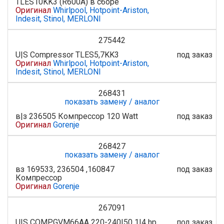
TLES10KK3 (R600A) в сборе
Оригинал
Whirlpool, Hotpoint-Ariston,
Indesit, Stinol, MERLONI
275442
U|S Compressor TLES5,7KK3
под заказ
Оригинал
Whirlpool, Hotpoint-Ariston,
Indesit, Stinol, MERLONI
268431
показать замену / аналог
в|з 236505 Компрессор 120 Watt
под заказ
Оригинал
Gorenje
268427
показать замену / аналог
вз 169533, 236504 ,160847
под заказ
Компрессор
Оригинал
Gorenje
267091
U|S COMP.GVM66AA 220-240|50 1|4 hp
под заказ