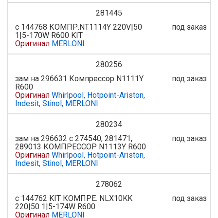
281445
с 144768 КОМПР.NT1114Y 220V|50
под заказ
1|5-170W R600 KIT
Оригинал
MERLONI
280256
зам на 296631 Компрессор N1111Y
под заказ
R600
Оригинал
Whirlpool, Hotpoint-Ariston,
Indesit, Stinol, MERLONI
280234
зам на 296632 с 274540, 281471,
под заказ
289013 КОМПРЕССОР N1113Y R600
Оригинал
Whirlpool, Hotpoint-Ariston,
Indesit, Stinol, MERLONI
278062
с 144762 KIT КОМПРЕ. NLX10KK
под заказ
220|50 1|5-174W R600
Оригинал
MERLONI