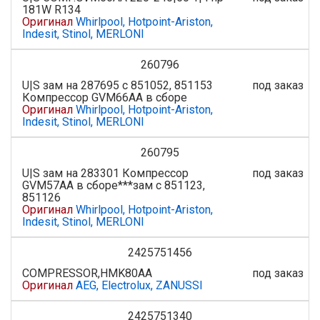
181W R134
Оригинал
Whirlpool, Hotpoint-Ariston,
Indesit, Stinol, MERLONI
260796
U|S зам на 287695 с 851052, 851153
под заказ
Компрессор GVM66AA в сборе
Оригинал
Whirlpool, Hotpoint-Ariston,
Indesit, Stinol, MERLONI
260795
U|S зам на 283301 Компрессор
под заказ
GVM57AA в сборе***зам с 851123,
851126
Оригинал
Whirlpool, Hotpoint-Ariston,
Indesit, Stinol, MERLONI
2425751456
COMPRESSOR,HMK80AA
под заказ
Оригинал
AEG, Electrolux, ZANUSSI
2425751340