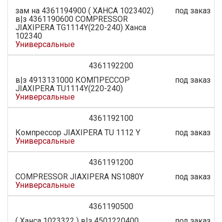
зам на 4361194900 ( ХАНСА 1023402)
под заказ
в|з 4361190600 COMPRESSOR
JIAXIPERA TG1114Y(220-240) Ханса
102340
Универсальные
4361192200
в|з 4913131000 КОМПРЕССОР
под заказ
JIAXIPERA TU1114Y(220-240)
Универсальные
4361192100
Компрессор JIAXIPERA TU 1112 Y
под заказ
Универсальные
4361191200
COMPRESSOR JIAXIPERA NS1080Y
под заказ
Универсальные
4361190500
( Ханса 1023322 ) в|з 4501220400,
под заказ