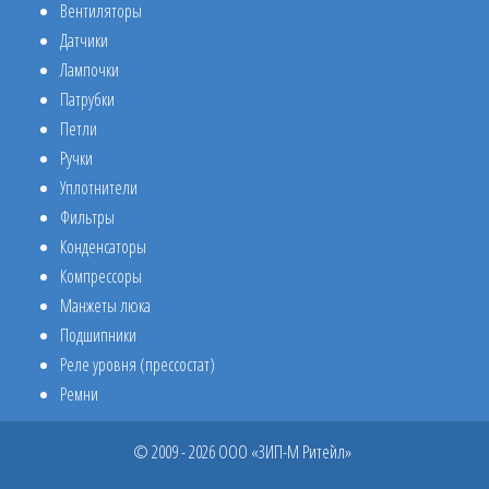
Вентиляторы
Датчики
Лампочки
Патрубки
Петли
Ручки
Уплотнители
Фильтры
Конденсаторы
Компрессоры
Манжеты люка
Подшипники
Реле уровня (прессостат)
Ремни
© 2009 - 2026 ООО «ЗИП-М Ритейл»