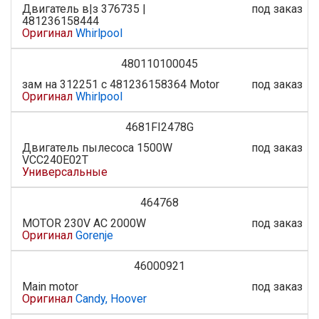
Двигатель в|з 376735 |
под заказ
481236158444
Оригинал
Whirlpool
480110100045
зам на 312251 с 481236158364 Motor
под заказ
Оригинал
Whirlpool
4681FI2478G
Двигатель пылесоса 1500W
под заказ
VCC240E02T
Универсальные
464768
MOTOR 230V AC 2000W
под заказ
Оригинал
Gorenje
46000921
Main motor
под заказ
Оригинал
Candy, Hoover