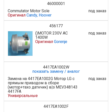
46000001
Commutator Motor Sole
под заказ
Оригинал
Candy, Hoover
456177
()MOTOR 230V AC
под заказ
1400W
Оригинал
Gorenje
4417EA1002W
показать замену / аналог
Замена на 4417EA1002G Мотор LG с
под заказ
прямым приводом в сборе
(мотор+тахо даткчик) в|з MEV348143
4417FA
Универсальные
4417EA1002F