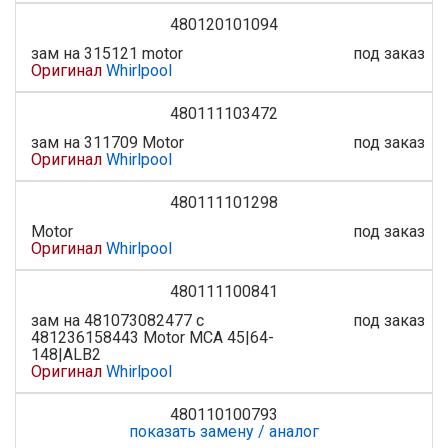
480120101094
зам на 315121 motor
под заказ
Оригинал
Whirlpool
480111103472
зам на 311709 Motor
под заказ
Оригинал
Whirlpool
480111101298
Motor
под заказ
Оригинал
Whirlpool
480111100841
зам на 481073082477 c
под заказ
481236158443 Motor MCA 45|64-
148|ALB2
Оригинал
Whirlpool
480110100793
показать замену / аналог